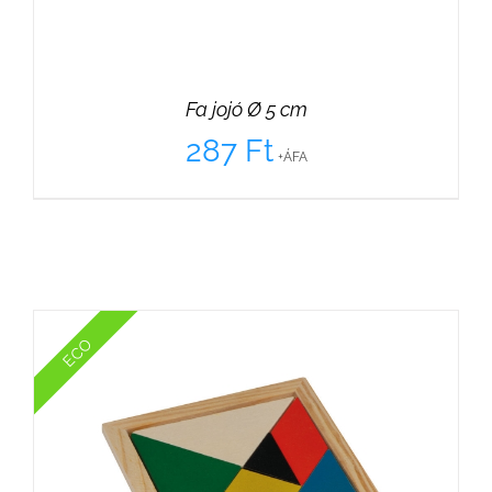
Fa jojó Ø 5 cm
287
Ft
+ÁFA
ECO