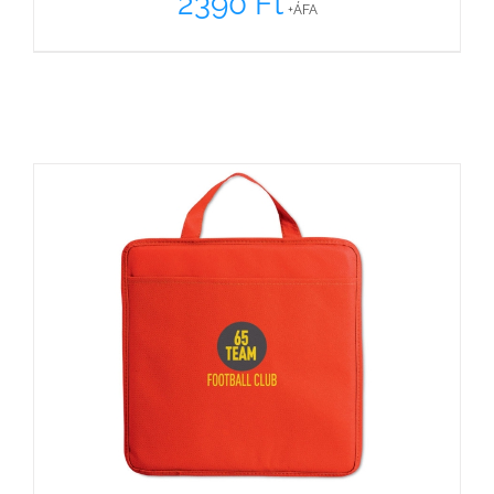
2390
Ft
+ÁFA