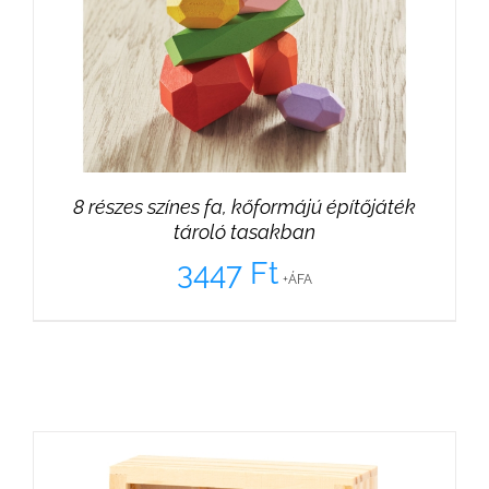
8 részes színes fa, kőformájú építőjáték
tároló tasakban
3447
Ft
+ÁFA