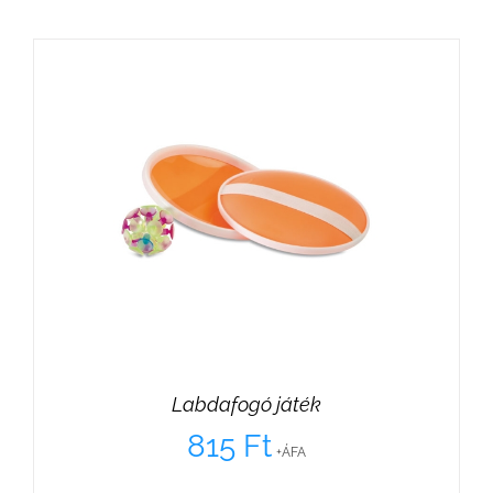
Labdafogó játék
815
Ft
+ÁFA