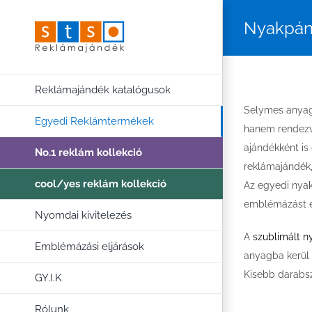
Kihagyás
Nyakpán
Reklámajándék katalógusok
Selymes anyag
Egyedi Reklámtermékek
hanem rendezvé
ajándékként is
No.1 reklám kollekció
reklámajándék,
cool/yes reklám kollekció
Az egyedi nyak
emblémázást 
Nyomdai kivitelezés
A
szublimált n
Emblémázási eljárások
anyagba kerül
Kisebb darabsz
GY.I.K
Rólunk