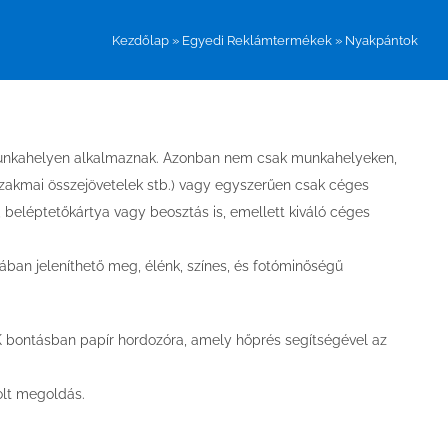
Kezdőlap
»
Egyedi Reklámtermékek
»
Nyakpántok
munkahelyen alkalmaznak. Azonban nem csak munkahelyeken,
szakmai összejövetelek stb.) vagy egyszerűen csak céges
, beléptetőkártya vagy beosztás is, emellett kiváló céges
ban jeleníthető meg, élénk, színes, és fotóminőségű
K bontásban papír hordozóra, amely hőprés segítségével az
olt megoldás.