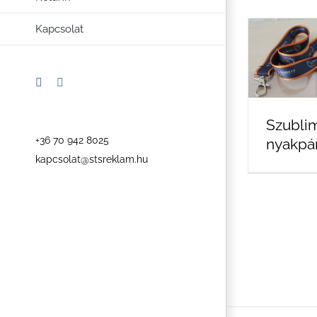
Kapcsolat
Facebook
Instagram
Szublim
+36 70 942 8025
nyakpá
kapcsolat@stsreklam.hu