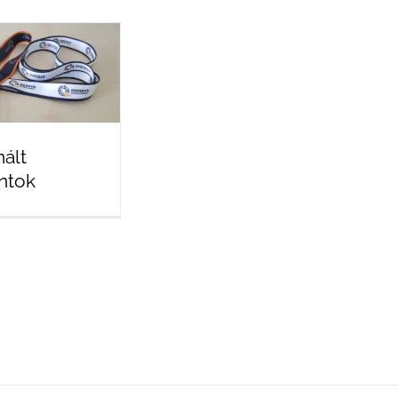
ált
ntok