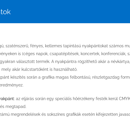
tok
ú, szaténszerű, fényes, kellemes tapintású nyakpántokat számos 
nyeken is (céges napok, csapatépítések, koncertek, konferenciák, 
 gyakran választott termék. A nyakpántra rögzíthető akár a névkártya
 mely akár kulcstartóként is használható.
pánt készítés során a grafika magas felbontású, részletgazdag formá
eredményez.
yakpánt:
az eljárás során egy speciális hőérzékeny festék kerül CMY
 és megtapad.
ámú megrendelések és sokszínes grafikák esetén kifejezetten javas