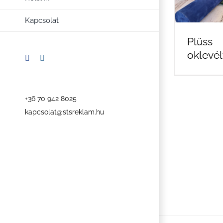
Kapcsolat
Plüss
oklevél
Facebook
Instagram
+36 70 942 8025
kapcsolat@stsreklam.hu