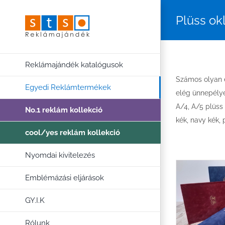
Kihagyás
Plüss ok
Reklámajándék katalógusok
Számos olyan e
Egyedi Reklámtermékek
elég ünnepélye
A/4, A/5 plüss 
No.1 reklám kollekció
kék, navy kék,
cool/yes reklám kollekció
Nyomdai kivitelezés
Emblémázási eljárások
GY.I.K
Rólunk