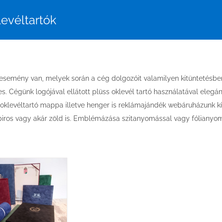
levéltartók
semény van, melyek során a cég dolgozóit valamilyen kitüntetésben
s. Cégünk logójával ellátott plüss oklevél tartó használatával ele
oklevéltartó mappa illetve henger is reklámajándék webáruházunk kíná
 piros vagy akár zöld is. Emblémázása szitanyomással vagy fólianyom