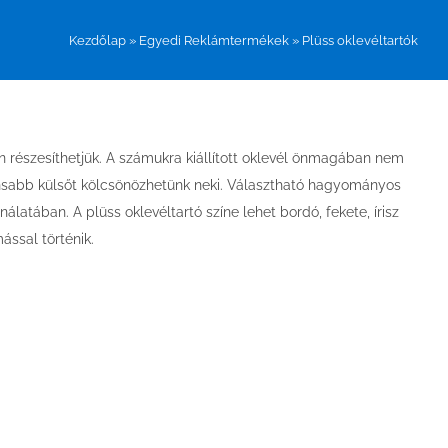
Kezdőlap
»
Egyedi Reklámtermékek
»
Plüss oklevéltartók
 részesíthetjük. A számukra kiállított oklevél önmagában nem
gánsabb külsőt kölcsönözhetünk neki. Választható hagyományos
latában. A plüss oklevéltartó színe lehet bordó, fekete, írisz
ással történik.