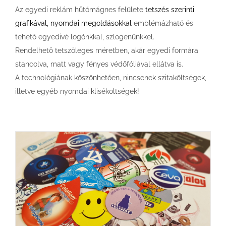
Az egyedi reklám hűtőmágnes felülete
tetszés szerinti
grafikával, nyomdai megoldásokkal
emblémázható és
tehető egyedivé logónkkal, szlogenünkkel.
Rendelhető tetszőleges méretben, akár egyedi formára
stancolva, matt vagy fényes védőfóliával ellátva is.
A technológiának köszönhetően, nincsenek szitaköltségek,
illetve egyéb nyomdai kliséköltségek!