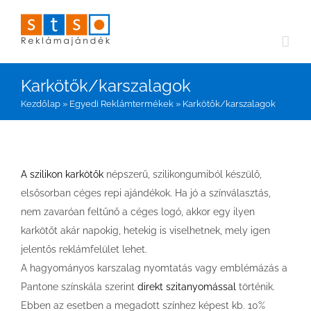
Kihagyás
Karkötők/karszalagok
Kezdőlap
»
Egyedi Reklámtermékek
»
Karkötők/karszalagok
A szilikon karkötők
népszerű, szilikongumiból készülő,
elsősorban céges repi ajándékok. Ha jó a színválasztás,
nem zavaróan feltűnő a céges logó, akkor egy ilyen
karkötőt akár napokig, hetekig is viselhetnek, mely igen
jelentős reklámfelület lehet.
A hagyományos karszalag nyomtatás vagy emblémázás a
Pantone színskála szerint
direkt szitanyomással
történik.
Ebben az esetben a megadott színhez képest kb. 10%