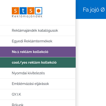
Kihagyás
Fa jojó 
Reklámajándék katalógusok
Egyedi Reklámtermékek
No.1 reklám kollekció
cool/yes reklám kollekció
Nyomdai kivitelezés
Emblémázási eljárások
GY.I.K
Rólunk