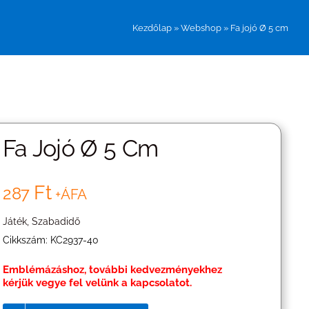
Kezdőlap
»
Webshop
»
Fa jojó Ø 5 cm
Fa Jojó Ø 5 Cm
Ft
287
+ÁFA
Játék
,
Szabadidő
Cikkszám:
KC2937-40
Emblémázáshoz, további kedvezményekhez
kérjük vegye fel velünk a kapcsolatot.