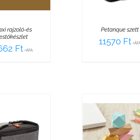
xi rajzoló-és
Petanque szett
festőkészlet
11570
Ft
+ÁF
662
Ft
+ÁFA