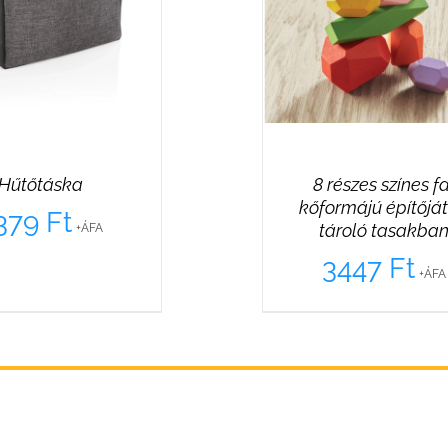
Hűtőtáska
8 részes színes fa
kőformájú építőjá
379
Ft
tároló tasakba
+ÁFA
3447
Ft
+ÁFA