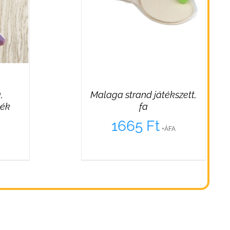
,
Malaga strand játékszett,
ték
fa
n
1665
Ft
+ÁFA