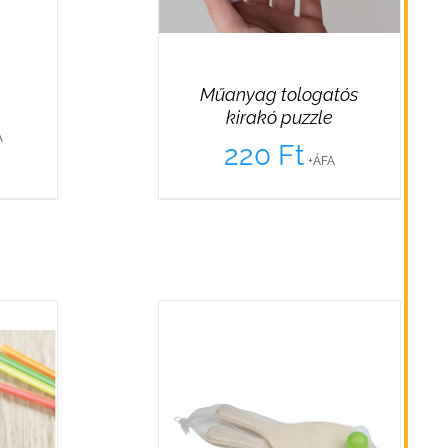
Műanyag tologatós
kirakó puzzle
A
220
Ft
+ÁFA