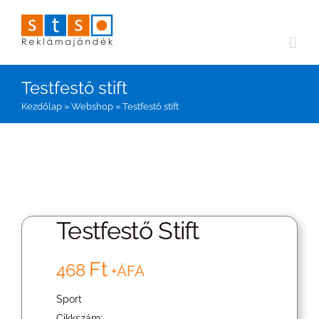
Kihagyás
Testfestő stift
Kezdőlap
»
Webshop
»
Testfestő stift
Testfestő Stift
Ft
468
+ÁFA
Sport
Cikkszám: