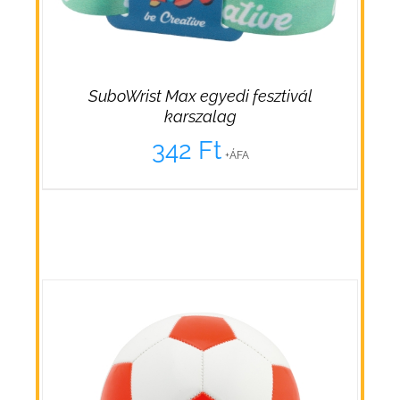
SuboWrist Max egyedi fesztivál
karszalag
342
Ft
+ÁFA