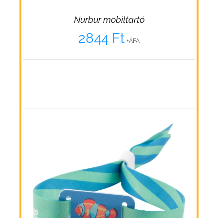
Nurbur mobiltartó
2844
Ft
+ÁFA