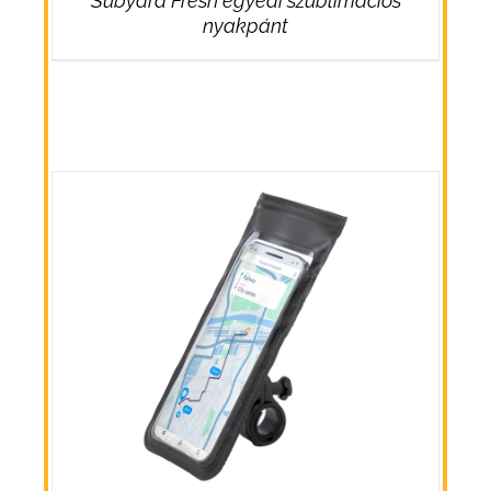
Subyard Fresh egyedi szublimációs
nyakpánt