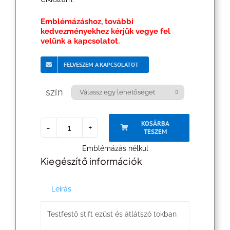
Emblémázáshoz, további
kedvezményekhez kérjük vegye fel
velünk a kapcsolatot.
FELVESZEM A KAPCSOLATOT
szín

KOSÁRBA
TESZEM
Testfestő
Emblémázás nélkül
stift
Kiegészítő információk
mennyiség
Leírás
Testfestő stift ezüst és átlátszó tokban