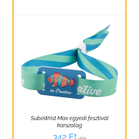
SuboWrist Max egyedi fesztivál
karszalag
342
Ft
+ÁFA