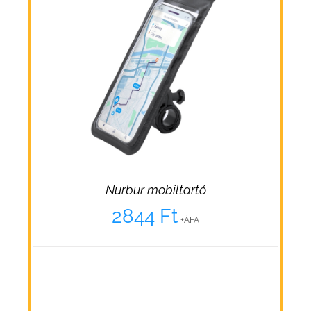
Nurbur mobiltartó
2844
Ft
+ÁFA