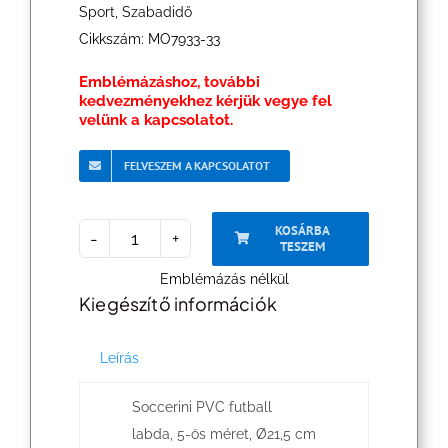
Sport
,
Szabadidő
Cikkszám:
MO7933-33
Emblémázáshoz, további
kedvezményekhez kérjük vegye fel
velünk a kapcsolatot.
FELVESZEM A KAPCSOLATOT
KOSÁRBA
TESZEM
Soccerini
Emblémázás nélkül
futball
Kiegészítő információk
labda
mennyiség
Leírás
Soccerini PVC futball
labda, 5-ös méret, Ø21,5 cm