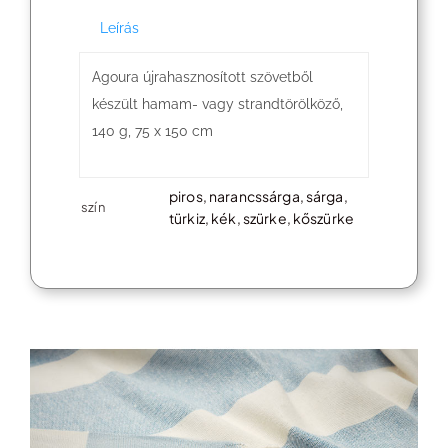
140
Leírás
g,
Agoura újrahasznosított szövetből
75
készült hamam- vagy strandtörölköző,
x
140 g, 75 x 150 cm
150
cm
piros, narancssárga, sárga,
szín
türkiz, kék, szürke, kőszürke
mennyiség