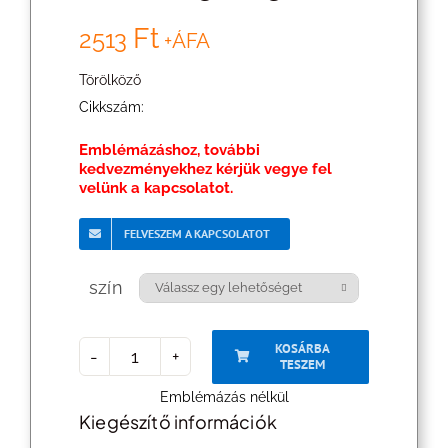
Ft
2513
+ÁFA
Törölköző
Cikkszám:
Emblémázáshoz, további
kedvezményekhez kérjük vegye fel
velünk a kapcsolatot.
FELVESZEM A KAPCSOLATOT
szín

KOSÁRBA
TESZEM
Újrahasznosított
Emblémázás nélkül
pamut
Kiegészítő információk
törölköző,