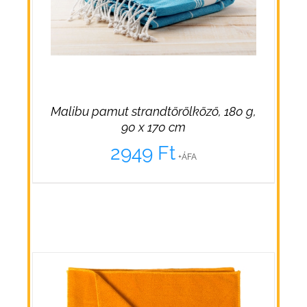
Malibu pamut strandtörölköző, 180 g,
90 x 170 cm
2949
Ft
+ÁFA