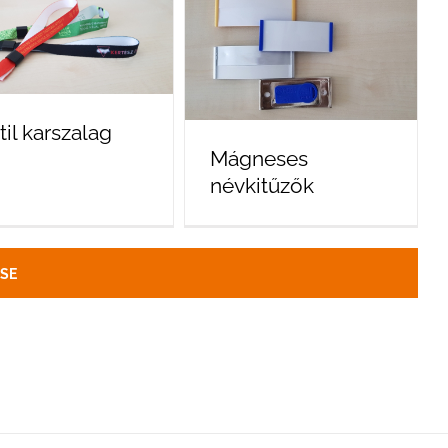
til karszalag
Mágneses
névkitűzők
SE