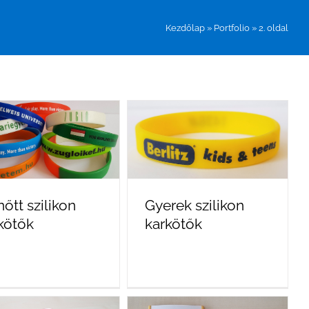
Kezdőlap
»
Portfolio
»
2. oldal
nőtt szilikon
Gyerek szilikon
kötők
karkötők