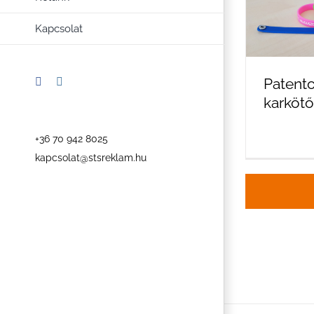
Kapcsolat
Patento
Facebook
Instagram
karköt
+36 70 942 8025
kapcsolat@stsreklam.hu