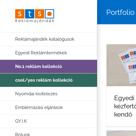
Kihagyás
Portfolio
Reklámajándék katalógusok
Egyedi Reklámtermékek
No.1 reklám kollekció
cool/yes reklám kollekció
Nyomdai kivitelezés
Egyedi
kézfert
Emblémázási eljárások
kendő
GY.I.K
Rólunk