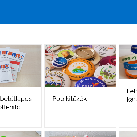
Fel
 betétlapos
Pop kitűzők
kar
őtlenítő