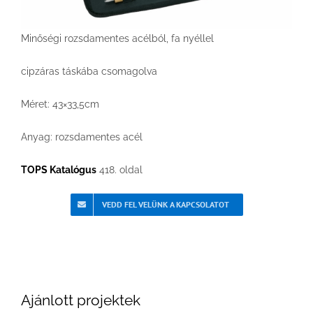
Minőségi rozsdamentes acélból, fa nyéllel
cipzáras táskába csomagolva
Méret: 43×33,5cm
Anyag: rozsdamentes acél
TOPS Katalógus
418. oldal
VEDD FEL VELÜNK A KAPCSOLATOT
Ajánlott projektek