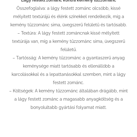
Lágy festett zománc kontra kemény tűzzománc
Összefoglalva: a lágy festett zománc olcsóbb, kissé
mélyített textúrájú és élénk színekkel rendelkezik, míg a
kemény tűzzománc sima, üvegszerű felületű és tartósabb.
– Textúra: A lágy festett zománcnak kissé mélyített
textúrája van, míg a kemény tűzzománc sima, üvegszerű
felületű.
– Tartósság: A kemény tűzzománc a gyantaszerű anyag
keménysége miatt tartósabb és ellenállóbb a
karcolásokkal és a lepattanásokkal szemben, mint a lágy
festett zománc.
– Költségek: A kemény tűzzománc általában drágább, mint
a lágy festett zománc a magasabb anyagköltség és a
bonyolultabb gyártási folyamat miatt.