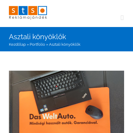
Kihagyás
Asztali könyöklők
Kezdőlap
»
Portfolio
»
Asztali könyöklők
View
Larger
Image